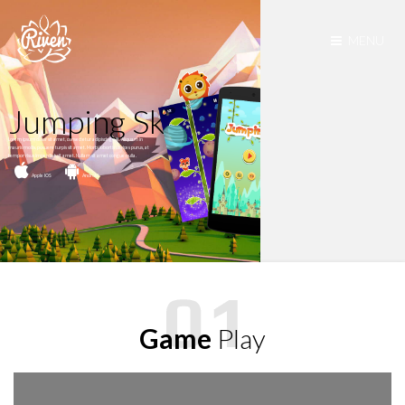
MENU
Jumping Sky
Lorem ipsum dolor sit amet, consectetur adipiscing elit. Aliquam in
mauris mollis, posuere turpis sit amet. Morbi lobortis ultrices purus, at
tempor risus imperdiet sit amet. Nullam sit amet congue nulla.
Apple IOS
Android
Game
Play