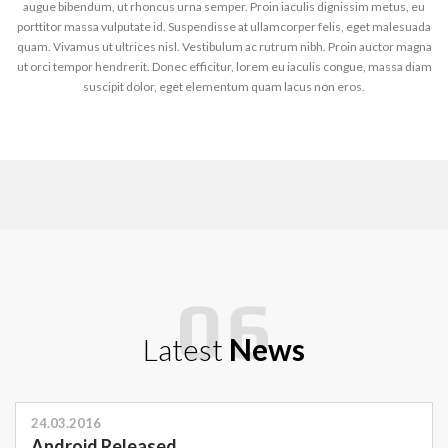
augue bibendum, ut rhoncus urna semper. Proin iaculis dignissim metus, eu
porttitor massa vulputate id. Suspendisse at ullamcorper felis, eget malesuada
quam. Vivamus ut ultrices nisl. Vestibulum ac rutrum nibh. Proin auctor magna
ut orci tempor hendrerit. Donec efficitur, lorem eu iaculis congue, massa diam
suscipit dolor, eget elementum quam lacus non eros.
Latest
News
24.03.2016
Android Released