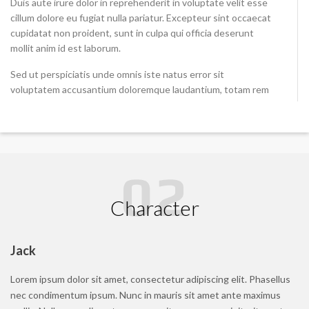
Duis aute irure dolor in reprehenderit in voluptate velit esse
cillum dolore eu fugiat nulla pariatur. Excepteur sint occaecat
cupidatat non proident, sunt in culpa qui officia deserunt
mollit anim id est laborum.
Sed ut perspiciatis unde omnis iste natus error sit
voluptatem accusantium doloremque laudantium, totam rem
aperiam, eaque ipsa quae ab illo inventore veritatis et quasi
architecto beatae vitae dicta sunt explicabo. Nemo enim
ipsam voluptatem quia voluptas sit aspernatur aut odit aut
fugit, sed quia consequuntur magni dolores eos qui ratione
voluptatem sequi nesciunt. Neque porro quisquam est, qui
dolorem ipsum quia dolor sit amet, consectetur, adipisci velit,
sed quia non numquam eius modi tempora
Character
Lorem ipsum dolor sit amet, consectetur adipisicing elit, sed
do eiusmod tempor incididunt ut labore et dolore magna
Jack
aliqua. Ut enim ad minim veniam, quis nostrud exercitation
ullamco laboris nisi ut aliquip ex ea commodo consequat.
Lorem ipsum dolor sit amet, consectetur adipiscing elit. Phasellus
Duis aute irure dolor in reprehenderit in voluptate velit esse
nec condimentum ipsum. Nunc in mauris sit amet ante maximus
cillum dolore eu fugiat nulla pariatur. Excepteur sint occaecat