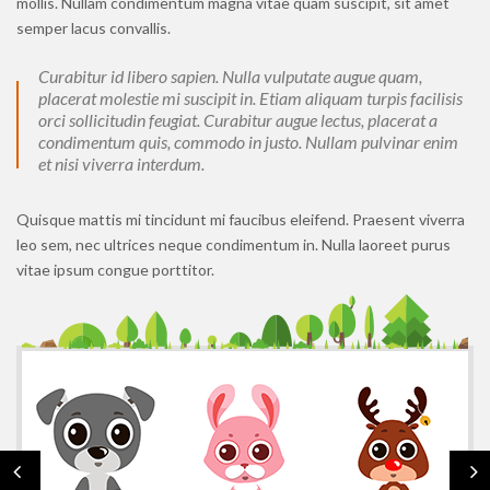
mollis. Nullam condimentum magna vitae quam suscipit, sit amet
cupidatat non proident, sunt in culpa qui officia deserunt
semper lacus convallis.
mollit anim id est laborum.
Sed ut perspiciatis unde omnis iste natus error sit
Curabitur id libero sapien. Nulla vulputate augue quam,
voluptatem accusantium doloremque laudantium, totam rem
placerat molestie mi suscipit in. Etiam aliquam turpis facilisis
orci sollicitudin feugiat. Curabitur augue lectus, placerat a
aperiam, eaque ipsa quae ab illo inventore veritatis et quasi
condimentum quis, commodo in justo. Nullam pulvinar enim
architecto beatae vitae dicta sunt explicabo. Nemo enim
et nisi viverra interdum.
ipsam voluptatem quia voluptas sit aspernatur aut odit aut
fugit, sed quia consequuntur magni dolores eos qui ratione
voluptatem sequi nesciunt. Neque porro quisquam est, qui
Quisque mattis mi tincidunt mi faucibus eleifend. Praesent viverra
dolorem ipsum quia dolor sit amet, consectetur, adipisci velit,
leo sem, nec ultrices neque condimentum in. Nulla laoreet purus
sed quia non numquam eius modi tempora
vitae ipsum congue porttitor.